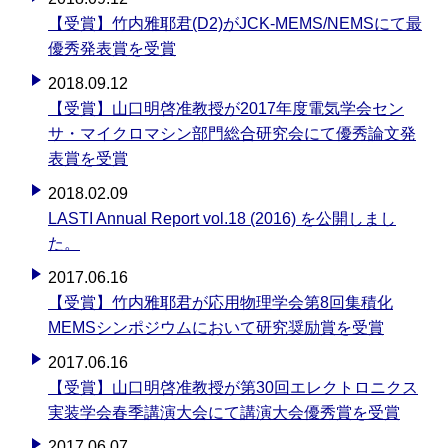
【受賞】竹内雅耶君(D2)がJCK-MEMS/NEMSにて最
優秀発表賞を受賞
2018.09.12
【受賞】山口明啓准教授が2017年度電気学会セン
サ・マイクロマシン部門総合研究会にて優秀論文発
表賞を受賞
2018.02.09
LASTI Annual Report vol.18 (2016) を公開しまし
た。
2017.06.16
【受賞】竹内雅耶君が応用物理学会第8回集積化
MEMSシンポジウムにおいて研究奨励賞を受賞
2017.06.16
【受賞】山口明啓准教授が第30回エレクトロニクス
実装学会春季講演大会にて講演大会優秀賞を受賞
2017.06.07