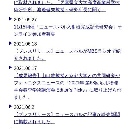
に取材されました。「兵庫県立大学高度産業科学技
術研究所、渡邊健夫教授・研究所長に聞く」
2021.09.27
11/15開催「ニュースバル入射器完成記念研究会」オ
ンライン参加者募集
2021.06.18
【プレスリリース】ニュースバルがMBSラジオで紹
介されました。
2021.06.17
【成果報告】山口准教授と京都大学との共同研究が
フォトニクスニュースの「2021年 第68回応用物理
学会春季学術講演会 Editor’s Picks」に取り上げられ
ました。
2021.06.2
【プレスリリース】ニュースバルの記事が読売新聞
に掲載されました。