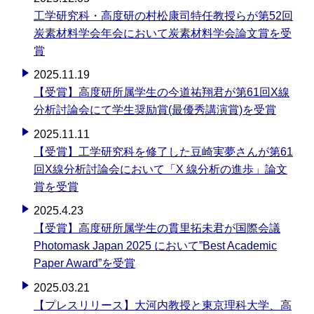
工学研究科・高度研の村松康司特任教授らが第52回
炭素材料学会年会において炭素材料学会論文賞を受
賞
2025.11.19
【受賞】高度研所属学生の今道祐翔君が第61回X線
分析討論会にて学生奨励賞(最優秀講演賞)を受賞
2025.11.11
【受賞】工学研究科を修了した豆崎実夢さんが第61
回X線分析討論会において「X 線分析の進歩」論文
賞を受賞
2025.4.23
【受賞】高度研所属学生の貫里拓未君が国際会議
Photomask Japan 2025 において”Best Academic
Paper Award”を受賞
2025.03.21
【プレスリリース】大河内教授と東京理科大学、高