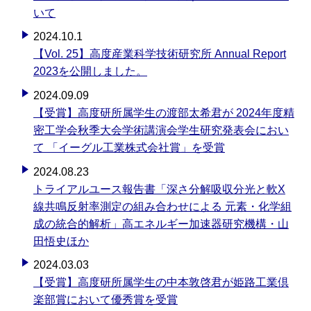
いて
2024.10.1
【Vol. 25】高度産業科学技術研究所 Annual Report
2023を公開しました。
2024.09.09
【受賞】高度研所属学生の渡部太希君が 2024年度精
密工学会秋季大会学術講演会学生研究発表会におい
て 「イーグル工業株式会社賞」を受賞
2024.08.23
トライアルユース報告書「深さ分解吸収分光と軟X
線共鳴反射率測定の組み合わせによる 元素・化学組
成の統合的解析」高エネルギー加速器研究機構・山
田悟史ほか
2024.03.03
【受賞】高度研所属学生の中本敦啓君が姫路工業倶
楽部賞において優秀賞を受賞