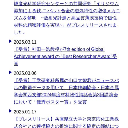
輝度光科学研究センターとの共同研究「イリジウム
添加による鉄-コバルト合金の磁気特性の増強メカニ
ズムを解明 ~放射光計測と高品質薄膜技術で磁性
材料の精密評価を実現~」がプレスリリースされま
した。
2025.03.11
【受賞】神田一浩教授が7th edition of Global
Achievement award の "Best Researcher Award"受
賞
2025.03.06
【受賞】工学研究科所属の山口大智君がニュースバ
ルの取得データを用いて、日本鉄鋼協会・日本金属
学会関西支部2024年度材料物性談話会第3回講演会
において「優秀ポスター賞」を受賞
2025.01.17
【プレスリリース】兵庫県立大学と東京応化工業株
式会社との連携協力の推進に関する協定の締結につ