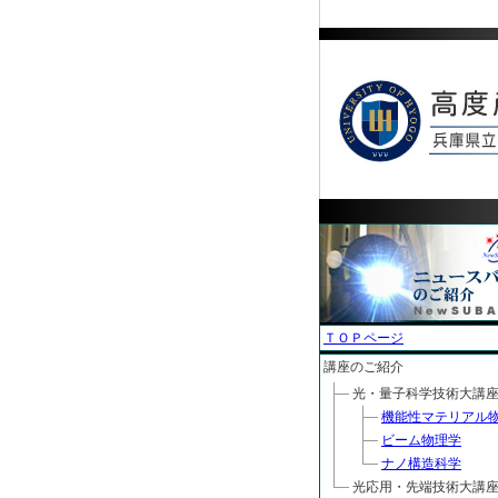
ＴＯＰページ
講座のご紹介
光・量子科学技術大講
機能性マテリアル
ビーム物理学
ナノ構造科学
光応用・先端技術大講