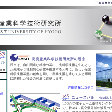
我々は、自由闊達な精神の基に、光科学技術を中心とし
た先端かつ独創的な研究を推進すると共に、新しい産業
科学技術基盤の創出を図り、産業支援を通して人と環境
に調和した社会の発展に貢献します。
詳細情報はコチラ
座
物性
1.5GeVの電子ビーム蓄積リング
で、軟X線～真空紫外域の波長の
座