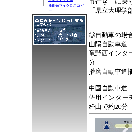
市行き」に乗
放射光ナノ工学
放射光マイクロスコピ
「県立大理学部
ー
◎自動車の場
山陽自動車道
竜野西インタ
分
播磨自動車道
中国自動車道
佐用インターチ
経由で約20分