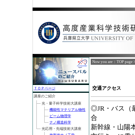
Now you are：
TOP page
>
交通アクセス
ＴＯＰページ
講座のご紹介
光・量子科学技術大講座
◎JR・バス
機能性マテリアル物性
ビーム物理学
合
ナノ構造科学
新幹線・山陽
光応用・先端技術大講座