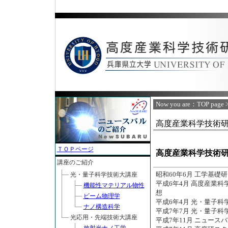
Now you are：
TOP page
>
高度産業科学技術
ＴＯＰページ
高度産業科学技術
講座のご紹介
昭和60年6月 工学基礎
光・量子科学技術大講座
平成6年4月 高度産業
機能性マテリアル物性
想
ビーム物理学
平成6年4月 光・量子
ナノ構造科学
平成7年7月 光・量子
光応用・先端技術大講座
平成7年11月 ニュー